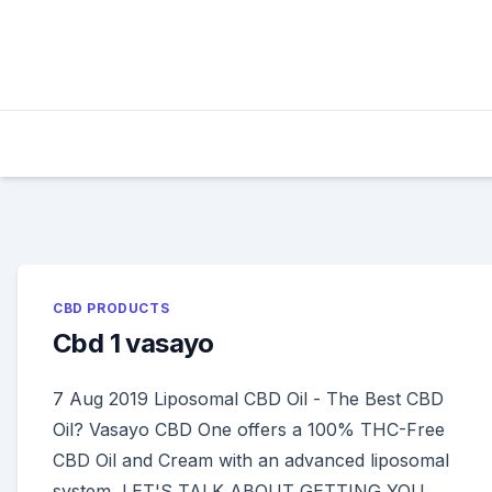
Skip
to
content
CBD PRODUCTS
Cbd 1 vasayo
7 Aug 2019 Liposomal CBD Oil - The Best CBD
Oil? Vasayo CBD One offers a 100% THC-Free
CBD Oil and Cream with an advanced liposomal
system LET'S TALK ABOUT GETTING YOU