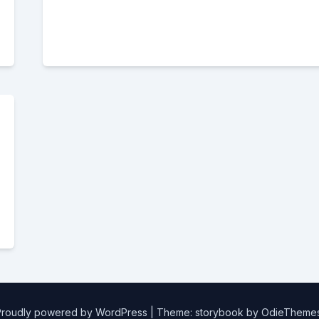
Proudly powered by WordPress
|
Theme: storybook by
OdieTheme