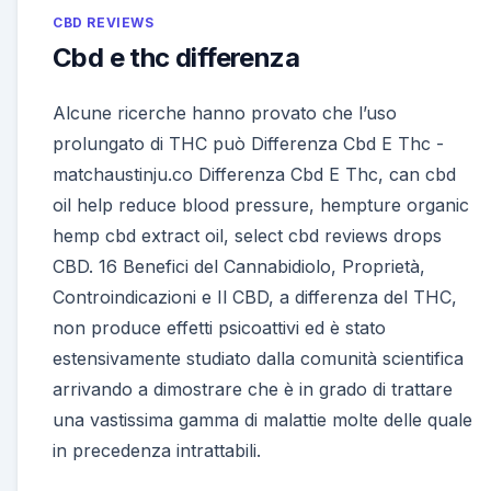
CBD REVIEWS
Cbd e thc differenza
Alcune ricerche hanno provato che l’uso
prolungato di THC può Differenza Cbd E Thc -
matchaustinju.co Differenza Cbd E Thc, can cbd
oil help reduce blood pressure, hempture organic
hemp cbd extract oil, select cbd reviews drops
CBD. 16 Benefici del Cannabidiolo, Proprietà,
Controindicazioni e Il CBD, a differenza del THC,
non produce effetti psicoattivi ed è stato
estensivamente studiato dalla comunità scientifica
arrivando a dimostrare che è in grado di trattare
una vastissima gamma di malattie molte delle quale
in precedenza intrattabili.